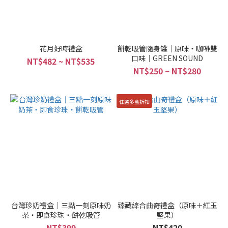
花月好時禮盒
餅乾吸管隨身罐｜原味‧咖啡雙
口味｜GREEN SOUND
NT$482 ~ NT$535
NT$250 ~ NT$280
任選多盒折扣
台灣珍奶禮盒｜三點一刻原味奶
臻藏綜合曲奇禮盒（原味＋紅玉
茶・即食珍珠・餅乾吸管
堅果）
NT$399
NT$420