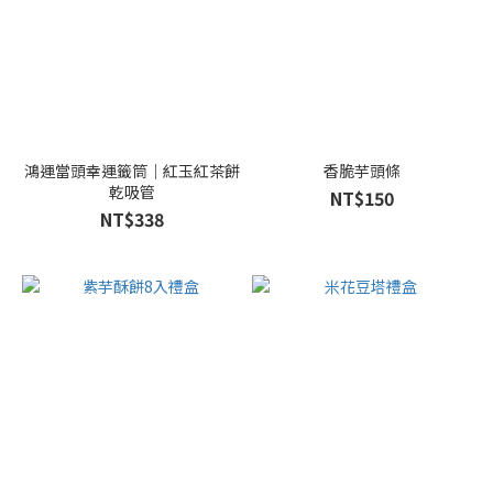
鴻運當頭幸運籤筒｜紅玉紅茶餅
香脆芋頭條
乾吸管
NT$150
NT$338