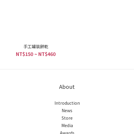
手工罐裝餅乾
NT$150 ~ NT$460
About
Introduction
News
Store
Media
Awards