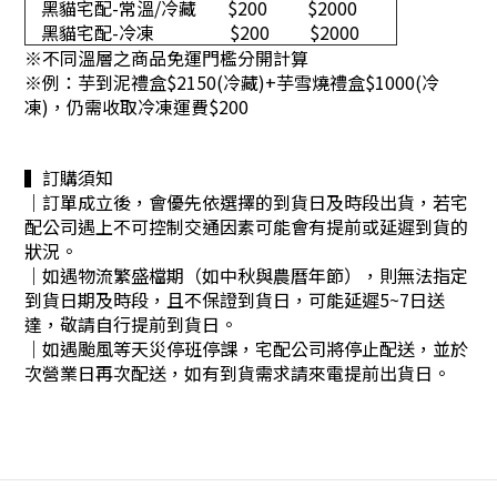
黑貓宅配-常溫/冷藏
$200
$2000
黑貓宅配-冷凍
$200
$2000
※不同溫層之商品免運門檻分開計算
※
例：芋到泥禮盒$2150(冷藏)+芋雪燒禮盒$1000(冷
凍)，仍需收取冷凍運費$200
▍訂購須知
｜訂單成立後，會優先依選擇的到貨日及時段出貨，若宅
配公司遇上不可控制交通因素可能會有提前或延遲到貨的
狀況。
｜
如遇物流繁盛檔期（如中秋與農曆年節），則無法指定
到貨日期及時段，且不保證到貨日，可能延遲5~7日送
達，敬請自行提前到貨日。
｜
如遇颱風等天災停班停課，宅配公司將停止配送，並於
次營業日再次配送，如有到貨需求請來電提前出貨日。