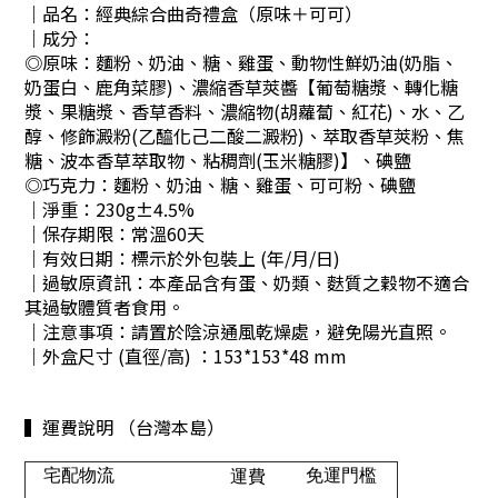
｜品名：經典綜合曲奇禮盒（原味＋可可）
｜成分：
◎原味：麵粉、奶油、糖、雞蛋、動物性鮮奶油(奶脂、
奶蛋白、鹿角菜膠)、濃縮香草莢醬【葡萄糖漿、轉化糖
漿、果糖漿、香草香料、濃縮物(胡蘿蔔、紅花)、水、乙
醇、修飾澱粉(乙醯化己二酸二澱粉)、萃取香草莢粉、焦
糖、波本香草萃取物、粘稠劑(玉米糖膠)】、碘鹽
◎巧克力：麵粉、奶油、糖、雞蛋、可可粉、碘鹽
｜淨重：230g±4.5%
｜保存期限：常溫60天
｜有效日期：標示於外包裝上 (年/月/日)
｜過敏原資訊：本產品含有蛋、奶類、麩質之穀物不適合
其過敏體質者食用。
｜注意事項：請置於陰涼通風乾燥處，避免陽光直照。
｜外盒尺寸 (直徑/高) ：153*153*48 mm
▍運費說明 （台灣本島）
宅配物流
免運門檻
運費