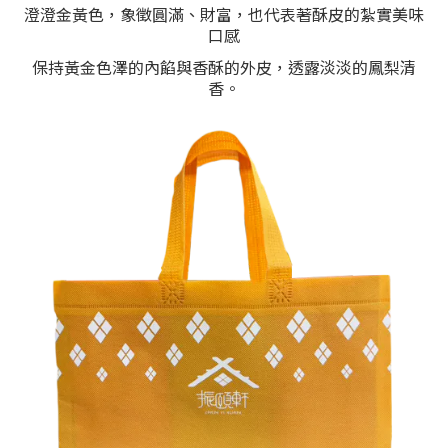
澄澄金黃色，象徵圓滿、財富，也代表著酥皮的紮實美味
口感
保持黃金色澤的內餡與香酥的外皮，透露淡淡的鳳梨清
香。