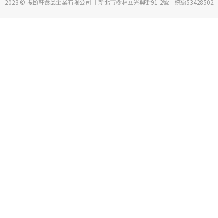
2023 © 振頤軒食品企業有限公司 ｜新北市樹林區光興街91-2號｜統編53428502