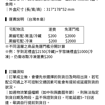
食用。
｜外盒尺寸 (長/寬/高) ：
317*178*52 mm
▍運費說明 （台灣本島）
宅配物流
免運門檻
運費
黑貓宅配-常溫/冷藏
$200
$2000
黑貓宅配-冷凍
$200
$2000
※不同溫層之商品免運門檻分開計算
※
例：芋到泥禮盒$2150(冷藏)+芋雪燒禮盒$1000(冷
凍)，仍需收取冷凍運費$200
▍訂購須知
｜訂單成立後，會優先依選擇的到貨日及時段出貨，若宅
配公司遇上不可控制交通因素可能會有提前或延遲到貨的
狀況。
｜
如遇物流繁盛檔期（如中秋與農曆年節），則無法指定
到貨日期及時段，且不保證到貨日，可能延遲5~7日送
達，敬請自行提前到貨日。