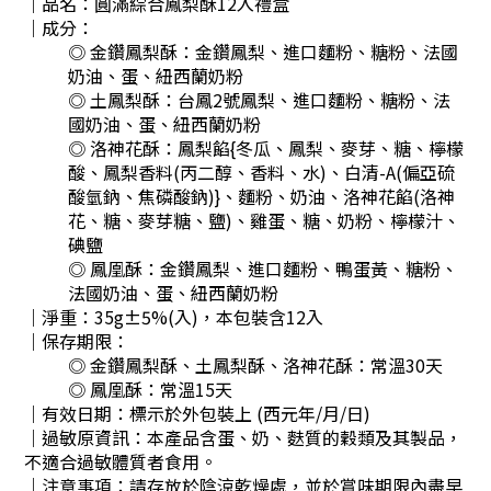
｜品名：圓滿綜合鳳梨酥12入禮盒
｜成分：
◎ 金鑽鳳梨酥：
金鑽鳳梨、進口麵粉、糖粉、法國
奶油、蛋、紐西蘭奶粉
◎ 土鳳梨酥：
台鳳2號鳳梨、進口麵粉、糖粉、法
國奶油、蛋、紐西蘭奶粉
◎ 洛神花酥：
鳳梨餡{冬瓜、鳳梨、麥芽、糖、檸檬
酸、鳳梨香料(丙二醇、香料、水)、白清-A(偏亞硫
酸氫鈉、焦磷酸鈉)}、麵粉、奶油、洛神花餡(洛神
花、糖、麥芽糖、鹽)、雞蛋、糖、奶粉、檸檬汁、
碘鹽
◎ 鳳凰酥：
金鑽鳳梨、進口麵粉、鴨蛋黃、糖粉、
法國奶油、蛋、紐西蘭奶粉
｜淨重：35g±5%(入)，本包裝含12入
｜保存期限：
◎
金鑽鳳梨酥、土鳳梨酥、洛神花酥：常溫30天
◎
鳳凰酥：常溫15天
｜有效日期：標示於外包裝上 (西元年/月/日)
｜過敏原資訊：本產品含蛋、奶、麩質的穀類及其製品，
不適合過敏體質者食用。
｜注意事項：請存放於陰涼乾燥處，並於賞味期限內盡早