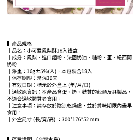
▍產品規格
｜品名：小可愛鳳梨酥18入禮盒
｜成分：
鳳梨、進口麵粉、法國奶油、糖粉、蛋、紐西蘭
奶粉
｜淨重：16g±5%(入)，本包裝含18入
｜保存期限：常溫30天
｜有效日期：標示於外盒上 (年/月/日)
｜過敏原資訊：本產品含蛋、奶、麩質的穀類及其製品，
不適合過敏體質者食用。
｜注意事項：請存放於陰涼乾燥處，並於賞味期限內盡早
食用。
｜外盒尺寸 (長/寬/高) ：300*176*52 mm
▍運費說明 （台灣本島）