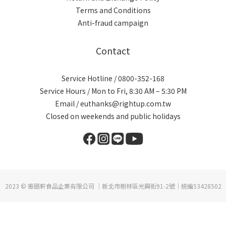
Terms and Conditions
Anti-fraud campaign
Contact
Service Hotline / 0800-352-168
Service Hours / Mon to Fri, 8:30 AM – 5:30 PM
Email / euthanks@rightup.com.tw
Closed on weekends and public holidays
2023 © 振頤軒食品企業有限公司 ｜新北市樹林區光興街91-2號｜統編53428502
BUY NOW