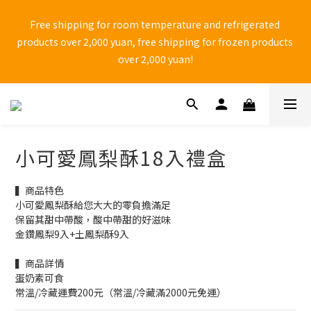
🚨 中秋檔期 9/1~9/25 黑貓物流 「無法保證到貨日配達」 ，有送
Free shipping for room temperature and refrigerated 
禮需求，請務必自行提前到貨日。
products over 2,000 yuan, free shipping for frozen products 
over 2,000 yuan!
⚠ Anti-fraud reminder! Do not shop through Facebook one-
page websites and do not click on unknown web links to 
avoid falling into shopping traps set by unscrupulous 
小可愛鳳梨酥18入禮盒
manufacturers.
▍商品特色 
🚨 中秋檔期 9/1~9/25 黑貓物流 「無法保證到貨日配達」 ，有送
小可愛鳳梨酥給您大大的零負擔滿足
禮需求，請務必自行提前到貨日。
保留其甜中帶酸，酸中帶甜的好滋味
金鑽鳳梨9入+土鳳梨酥9入
▍商品詳情
蛋奶素可食
常溫/冷藏運費200元（常溫/冷藏滿2000元免運）