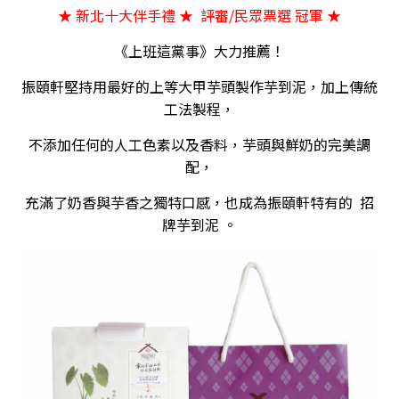
★ 新北十大伴手禮 ★ 評審/民眾票選 冠軍 ★
《上班這黨事》大力推薦！
振頤軒堅持用最好的上等大甲芋頭製作芋到泥，加上傳統
工法製程，
不添加任何的人工色素以及香料，芋頭與鮮奶的完美調
配，
充滿了奶香與芋香之獨特口感，也成為振頤軒特有的 招
牌芋到泥 。