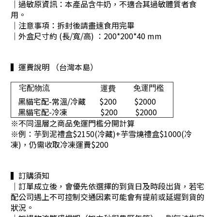
｜過敏原資訊：本產品含牛奶，不適合其過敏體質者食
用。
｜注意事項：拆封後請盡速食用完畢
｜外盒尺寸約 (長/寬/高) ：200*200*40 mm
▍運費說明 （台灣本島）
宅配物流
免運門檻
運費
黑貓宅配-常溫/冷藏
$200
$2000
黑貓宅配-冷凍
$200
$2000
※不同溫層之商品免運門檻分開計算
※
例：芋到泥禮盒$2150(冷藏)+芋雪燒禮盒$1000(冷
凍)，仍需收取冷凍運費$200
▍訂購須知
｜訂單成立後，會優先依選擇的到貨日及時段出貨，若宅
配公司遇上不可控制交通因素可能會有提前或延遲到貨的
狀況。