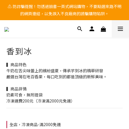
🚨 中秋檔期 9/1~9/25 黑貓物流 「無法保證到貨日配達」 ，有送
⚠ 防詐騙提醒！勿透過臉書一頁式網站購物，不要點選來路不明
的網頁連結，以免誤入不良廠商的誘騙購物陷阱。
禮需求，請務必自行提前到貨日。
🚨 中秋檔期 9/1~9/25 黑貓物流 「無法保證到貨日配達」 ，有送
禮需求，請務必自行提前到貨日。
香到冰
▍商品特色 
牛奶在舌尖味蕾上的繽紛盛夏，傳承芋到冰的精華研發
嚴選台灣在地百香果，每口吃到的都是頂級的新鮮美味。
▍商品詳情
奶素可食，無附提袋
冷凍運費200元（冷凍滿2000元免運）
全店，冷凍商品-滿2000免運