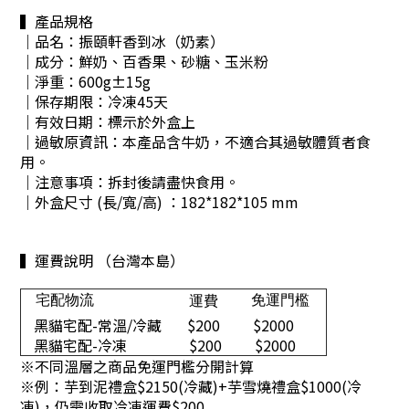
▍產品規格
｜品名：振頤軒香到冰（奶素）
｜成分：鮮奶、百香果、砂糖、玉米粉
｜淨重：600g±15g
｜保存期限：冷凍45天
｜有效日期：標示於外盒上
｜過敏原資訊：本產品含牛奶，不適合其過敏體質者食
用。
｜注意事項：拆封後請盡快食用。
｜外盒尺寸 (長/寬/高) ：182*182*105 mm
▍運費說明 （台灣本島）
宅配物流
免運門檻
運費
黑貓宅配-常溫/冷藏
$200
$2000
黑貓宅配-冷凍
$200
$2000
※不同溫層之商品免運門檻分開計算
※
例：芋到泥禮盒$2150(冷藏)+芋雪燒禮盒$1000(冷
凍)，仍需收取冷凍運費$200