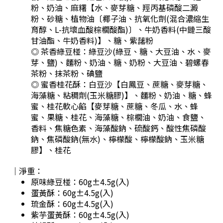
粉、奶油、麻糬【水、麥芽糖、羥丙基磷酸二澱
粉、砂糖、植物油〔椰子油、抗氧化劑(混合濃縮生
育醇、L-抗壞血酸棕櫚酸酯)〕、牛奶香料(中鏈三酸
甘油酯、牛奶香料)】、糖、紫藷粉
◎ 茶香綠豆椪：
綠豆沙(綠豆、糖、大豆油、水、麥
芽、鹽)、麵粉、奶油、糖、奶粉、大豆油、碧螺春
茶粉、抹茶粉、碘鹽
◎ 蜜香桂花酥：
白豆沙【白鳳豆、蔗糖、麥芽糖、
海藻糖、粘稠劑(玉米糖膠)】、麵粉、奶油、糖、蜂
蜜、桂花軟心餡【麥芽糖、蔗糖、冬瓜、水、蜂
蜜、果糖、桂花、海藻糖、棕櫚油、奶油、食鹽、
香料、焦糖色素、海藻酸鈉、硫酸鈣、酸性焦磷酸
鈉、焦磷酸鈉(無水)、檸檬酸、檸檬酸鈉、玉米糖
膠】、桂花
｜淨重：
原味綠豆椪：
60g±4.5g(入)
蛋黃酥：
60g±4.5g(入)
琉金酥：
60g±4.5g(入)
紫芋蛋黃酥：
60g±4.5g(入)