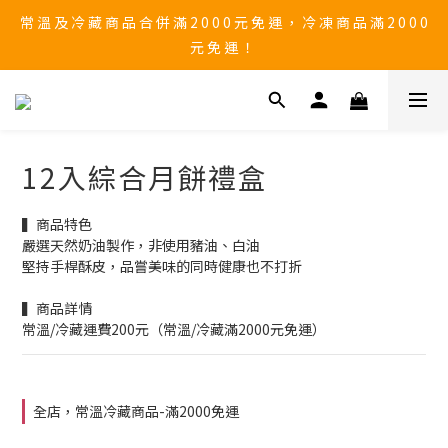
常 溫 及 冷 藏 商 品 合 併 滿 2 0 0 0 元 免 運 ， 冷 凍 商 品 滿 2 0 0 0 
🚨 中秋檔期 9/1~9/25 黑貓物流 「無法保證到貨日配達」 ，有送
禮需求，請務必自行提前到貨日。
元 免 運 ！ 
⚠ 防詐騙提醒！勿透過臉書一頁式網站購物，不要點選來路不明
的網頁連結，以免誤入不良廠商的誘騙購物陷阱。
🚨 中秋檔期 9/1~9/25 黑貓物流 「無法保證到貨日配達」 ，有送
12入綜合月餅禮盒
禮需求，請務必自行提前到貨日。
▍商品特色 
嚴選天然奶油製作，非使用豬油、白油
堅持手桿酥皮，品嘗美味的同時健康也不打折
▍商品詳情
常溫/冷藏運費200元（常溫/冷藏滿2000元免運）
全店，常溫冷藏商品-滿2000免運