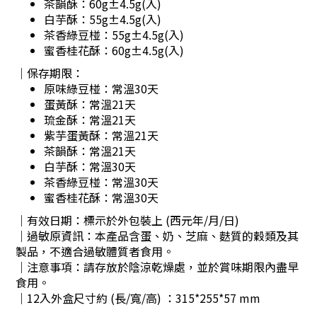
茶韻酥：
60g±4.5g(入)
白芋酥：55
g±4.5g(入)
茶香綠豆椪：55
g±4.5g(入)
蜜香桂花酥：60
g±4.5g(入)
｜保存期限：
原味綠豆椪：
常溫30天
蛋黃酥：
常溫21天
琉金酥：
常溫21天
紫芋蛋黃酥：
常溫21天
茶韻酥：
常溫21天
白芋酥：
常溫30天
茶香綠豆椪：
常溫30天
蜜香桂花酥：
常溫30天
｜有效日期：標示於外包裝上 (西元年/月/日)
｜過敏原資訊：本產品含蛋、奶、芝麻、麩質的穀類及其
製品，不適合過敏體質者食用。
｜注意事項：請存放於陰涼乾燥處，並於賞味期限內盡早
食用。
｜
12入外盒尺寸約 (長/寬/高) ：315*255*57 mm