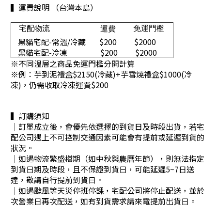
▍運費說明 （台灣本島）
宅配物流
免運門檻
運費
黑貓宅配-常溫/冷藏
$200
$2000
黑貓宅配-冷凍
$200
$2000
※不同溫層之商品免運門檻分開計算
※
例：芋到泥禮盒$2150(冷藏)+芋雪燒禮盒$1000(冷
凍)，仍需收取冷凍運費$200
▍訂購須知
｜訂單成立後，會優先依選擇的到貨日及時段出貨，若宅
配公司遇上不可控制交通因素可能會有提前或延遲到貨的
狀況。
｜
如遇物流繁盛檔期（如中秋與農曆年節），則無法指定
到貨日期及時段，且不保證到貨日，可能延遲5~7日送
達，敬請自行提前到貨日。
｜
如遇颱風等天災停班停課，宅配公司將停止配送，並於
次營業日再次配送，如有到貨需求請來電提前出貨日。