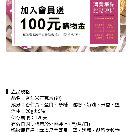
▍產品規格
｜品名：杏仁米花瓦片(包)
｜成分：
杏仁片、蛋白、砂糖、麵粉、奶油、米香、鹽
｜淨重：20g±9%
｜保存期限：120天
｜有效日期：標示於外包裝上 (年/月/日)
｜過敏原資訊：本產品含堅果、蛋、奶類、麩質之穀物