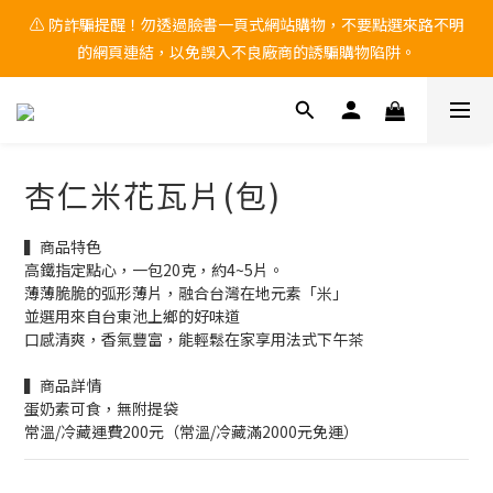
🚨 中秋檔期 9/1~9/25 黑貓物流 「無法保證到貨日配達」 ，有送
⚠ 防詐騙提醒！勿透過臉書一頁式網站購物，不要點選來路不明
的網頁連結，以免誤入不良廠商的誘騙購物陷阱。
禮需求，請務必自行提前到貨日。
🚨 中秋檔期 9/1~9/25 黑貓物流 「無法保證到貨日配達」 ，有送
禮需求，請務必自行提前到貨日。
杏仁米花瓦片(包)
▍商品特色 
高鐵指定點心，一包20克，約4~5片。
薄薄脆脆的弧形薄片，融合台灣在地元素「米」
並選用來自台東池上鄉的好味道
口感清爽，香氣豐富，能輕鬆在家享用法式下午茶
▍商品詳情
蛋奶素可食，無附提袋
常溫/冷藏運費200元（常溫/冷藏滿2000元免運）