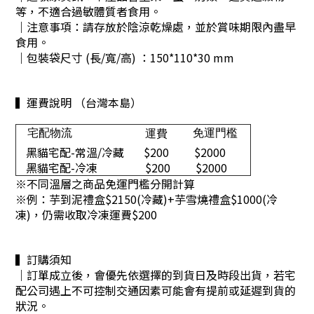
等，不適合過敏體質者食用。
｜注意事項：請存放於陰涼乾燥處，並於賞味期限內盡早
食用。
｜包裝袋尺寸 (長/寬/高) ：150*110*30 mm
▍運費說明 （台灣本島）
宅配物流
免運門檻
運費
黑貓宅配-常溫/冷藏
$200
$2000
黑貓宅配-冷凍
$200
$2000
※不同溫層之商品免運門檻分開計算
※
例：芋到泥禮盒$2150(冷藏)+芋雪燒禮盒$1000(冷
凍)，仍需收取冷凍運費$200
▍訂購須知
｜訂單成立後，會優先依選擇的到貨日及時段出貨，若宅
配公司遇上不可控制交通因素可能會有提前或延遲到貨的
狀況。