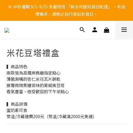
🚨 中秋檔期 9/1~9/25 黑貓物流 「無法保證到貨日配達」 ，有送
🚨 中秋檔期 9/1~9/25 黑貓物流 「無法保證到貨日配達」 ，有送
禮需求，請務必自行提前到貨日。
禮需求，請務必自行提前到貨日。
常 溫 及 冷 藏 商 品 合 併 滿 2 0 0 0 元 免 運 ， 冷 凍 商 品 滿 2 0 0 0 
元 免 運 ！ 
⚠ 防詐騙提醒！勿透過臉書一頁式網站購物，不要點選來路不明
米花豆塔禮盒
的網頁連結，以免誤入不良廠商的誘騙購物陷阱。
▍商品特色 
🚨 中秋檔期 9/1~9/25 黑貓物流 「無法保證到貨日配達」 ，有送
兩款皆為高鐵商務艙指定點心
禮需求，請務必自行提前到貨日。
薄脆涮嘴的杏仁米花瓦片餅乾
披覆微微焦糖苦味的夏威夷豆塔
香氣豐富，極受歡迎的下午茶點心
▍商品詳情
蛋奶素可食
常溫/冷藏運費200元（常溫/冷藏滿2000元免運）