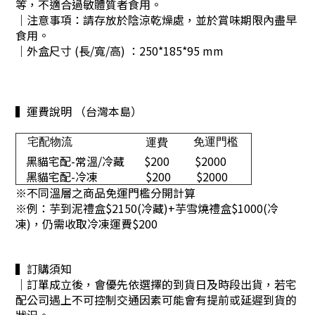
等，不適合過敏體質者食用。
｜注意事項：請存放於陰涼乾燥處，並於賞味期限內盡早
食用。
｜外盒尺寸 (長/寬/高) ：250*185*95 mm
▍運費說明 （台灣本島）
宅配物流
免運門檻
運費
黑貓宅配-常溫/冷藏
$200
$2000
黑貓宅配-冷凍
$200
$2000
※不同溫層之商品免運門檻分開計算
※
例：芋到泥禮盒$2150(冷藏)+芋雪燒禮盒$1000(冷
凍)，仍需收取冷凍運費$200
▍訂購須知
｜訂單成立後，會優先依選擇的到貨日及時段出貨，若宅
配公司遇上不可控制交通因素可能會有提前或延遲到貨的
狀況。