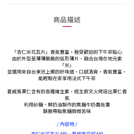
商品描述
「杏仁米花瓦片」
香氣豐富，極受歡迎的下午茶點心
由於外型是薄薄脆脆的弧形薄片，融合台灣在地元素
「米」
並選用來自台東池上鄉的好味道，口感清爽，香氣豐富，
能輕鬆在家享用法式下午茶
夏威夷果仁
含有的各種維生素，經主廚文火烤培出果仁香
氣
利用砂糖、鮮奶油製作的焦糖牛奶醬批覆
酥脆帶點焦糖微微苦味
/ 內容物 /
杏仁米花瓦片4份、夏威夷豆塔4份