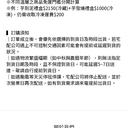
※不同溫層之商品免運門檻分開計算
※
例：芋到泥禮盒$2150(冷藏)+芋雪燒禮盒$1000(冷
凍)，仍需收取冷凍運費$200
▍訂購須知
｜訂單成立後，會優先依選擇的到貨日及時段出貨，若宅
配公司遇上不可控制交通因素可能會有提前或延遲到貨的
狀況。
｜
如遇物流繁盛檔期（如中秋與農曆年節），則無法指定
到貨日期及時段，且不保證到貨日，可能延遲5~7日送
達，敬請自行提前到貨日。
｜
如遇颱風等天災停班停課，宅配公司將停止配送，並於
次營業日再次配送，如有到貨需求請來電提前出貨日。
關於我們