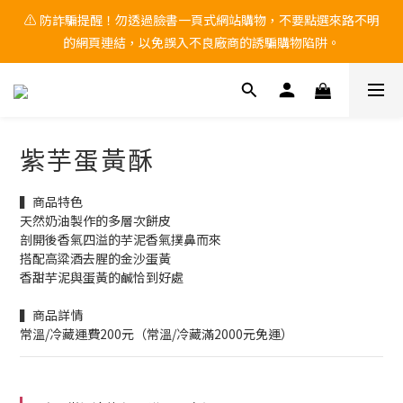
🚨 中秋檔期 9/1~9/25 黑貓物流 「無法保證到貨日配達」 ，有送
⚠ 防詐騙提醒！勿透過臉書一頁式網站購物，不要點選來路不明
的網頁連結，以免誤入不良廠商的誘騙購物陷阱。
禮需求，請務必自行提前到貨日。
🚨 中秋檔期 9/1~9/25 黑貓物流 「無法保證到貨日配達」 ，有送
禮需求，請務必自行提前到貨日。
紫芋蛋黃酥
▍商品特色 
天然奶油製作的多層次餅皮
剖開後香氣四溢的芋泥香氣撲鼻而來
搭配高粱酒去腥的金沙蛋黃
香甜芋泥與蛋黃的鹹恰到好處
▍商品詳情
常溫/冷藏運費200元（常溫/冷藏滿2000元免運）