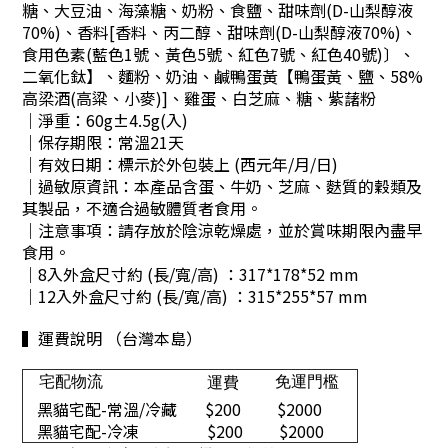
糖、大豆油、海藻糖、奶粉、食鹽、甜味劑(D-山梨醇液
70%)、香料[香料、丙二醇、甜味劑(D-山梨醇液70%)、
食用色素(藍色1號、黃色5號、紅色7號、紅色40號)〕、
二氧化鈦】、麵粉、奶油、鹹鴨蛋黃【鴨蛋黃、鹽、58%
高梁酒(高粱、小麥)]、雞蛋、白芝麻、糖、紫藷粉
｜淨重：
60g±4.5g(入)
｜保存期限：常溫21天
｜有效日期：標示於外包裝上 (西元年/月/日)
｜過敏原資訊：本產品含蛋、牛奶、芝麻、麩質的穀類及
其製品，不適合過敏體質者食用。
｜注意事項：請存放於陰涼乾燥處，並於賞味期限內盡早
食用。
｜8入外盒尺寸約 (長/寬/高) ：317*178*52 mm
｜
12入外盒尺寸約 (長/寬/高) ：315*255*57 mm
▍運費說明 （台灣本島）
宅配物流
免運門檻
運費
黑貓宅配-常溫/冷藏
$200
$2000
黑貓宅配-冷凍
$200
$2000