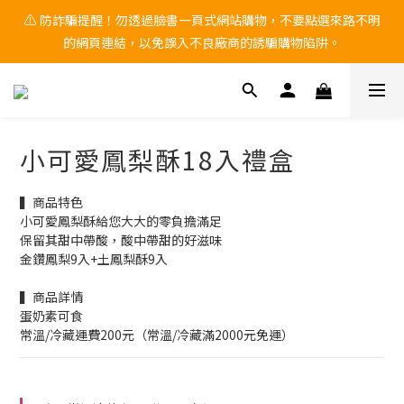
🚨 中秋檔期 9/1~9/25 黑貓物流 「無法保證到貨日配達」 ，有送
⚠ 防詐騙提醒！勿透過臉書一頁式網站購物，不要點選來路不明
的網頁連結，以免誤入不良廠商的誘騙購物陷阱。
禮需求，請務必自行提前到貨日。
🚨 中秋檔期 9/1~9/25 黑貓物流 「無法保證到貨日配達」 ，有送
禮需求，請務必自行提前到貨日。
小可愛鳳梨酥18入禮盒
▍商品特色 
小可愛鳳梨酥給您大大的零負擔滿足
保留其甜中帶酸，酸中帶甜的好滋味
金鑽鳳梨9入+土鳳梨酥9入
▍商品詳情
蛋奶素可食
常溫/冷藏運費200元（常溫/冷藏滿2000元免運）