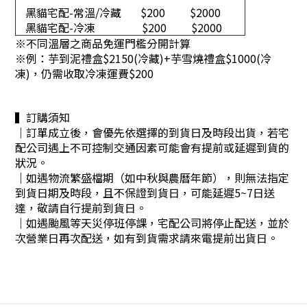
黑貓宅配-常溫/冷藏
$200
$2000
黑貓宅配-冷凍
$200
$2000
※不同溫層之商品免運門檻分開計算
※
例：芋到泥禮盒$2150(冷藏)+芋雪燒禮盒$1000(冷
凍)，仍需收取冷凍運費$200
▍訂購須知
｜訂單成立後，會優先依選擇的到貨日及時段出貨，若宅
配公司遇上不可控制交通因素可能會有提前或延遲到貨的
狀況。
｜
如遇物流繁盛檔期（如中秋與農曆年節），則無法指定
到貨日期及時段，且不保證到貨日，可能延遲5~7日送
達，敬請自行提前到貨日。
｜
如遇颱風等天災停班停課，宅配公司將停止配送，並於
次營業日再次配送，如有到貨需求請來電提前出貨日。