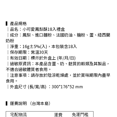
▍產品規格
｜品名：小可愛鳳梨酥18入禮盒
｜成分：
鳳梨、進口麵粉、法國奶油、糖粉、蛋、紐西蘭
奶粉
｜淨重：16g±5%(入)，本包裝含18入
｜保存期限：常溫30天
｜有效日期：標示於外盒上 (年/月/日)
｜過敏原資訊：本產品含蛋、奶、麩質的穀類及其製品，
不適合過敏體質者食用。
｜注意事項：請存放於陰涼乾燥處，並於賞味期限內盡早
食用。
｜外盒尺寸 (長/寬/高) ：300*176*52 mm
▍運費說明 （台灣本島）
宅配物流
免運門檻
運費