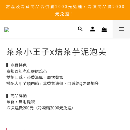
常 溫 及 冷 藏 商 品 合 併 滿 2 0 0 0 元 免 運 ， 冷 凍 商 品 滿 2 0 0 0 
🚨 中秋檔期 9/1~9/25 黑貓物流 「無法保證到貨日配達」 ，有送
禮需求，請務必自行提前到貨日。
元 免 運 ！ 
⚠ 防詐騙提醒！勿透過臉書一頁式網站購物，不要點選來路不明
的網頁連結，以免誤入不良廠商的誘騙購物陷阱。
🚨 中秋檔期 9/1~9/25 黑貓物流 「無法保證到貨日配達」 ，有送
茶茶小王子x焙茶芋泥泡芙
禮需求，請務必自行提前到貨日。
▍商品特色 
京都百年老店嚴選焙茶
雙餡口感，茶香溫厚，層次豐富
搭配大甲芋頭內餡，其香氣濃郁、口感綿Q更是加分
▍商品詳情
葷食，無附提袋
冷凍運費200元（冷凍滿2000元免運）