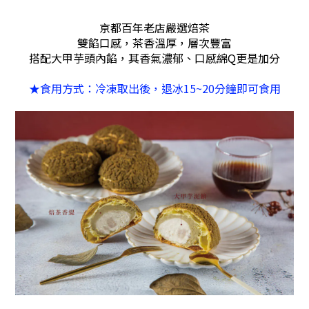
京都百年老店嚴選焙茶
雙餡口感，茶香溫厚，層次豐富
搭配大甲芋頭內餡，其香氣濃郁、口感綿Q更是加分
★食用方式：
冷凍取出後，
退冰
15~20分鐘即可食用