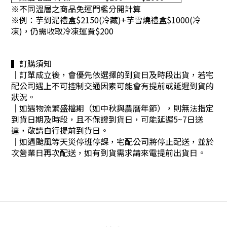
※不同溫層之商品免運門檻分開計算
※
例：芋到泥禮盒$2150(冷藏)+芋雪燒禮盒$1000(冷
凍)，仍需收取冷凍運費$200
▍訂購須知
｜訂單成立後，會優先依選擇的到貨日及時段出貨，若宅
配公司遇上不可控制交通因素可能會有提前或延遲到貨的
狀況。
｜
如遇物流繁盛檔期（如中秋與農曆年節），則無法指定
到貨日期及時段，且不保證到貨日，可能延遲5~7日送
達，敬請自行提前到貨日。
｜
如遇颱風等天災停班停課，宅配公司將停止配送，並於
次營業日再次配送，如有到貨需求請來電提前出貨日。